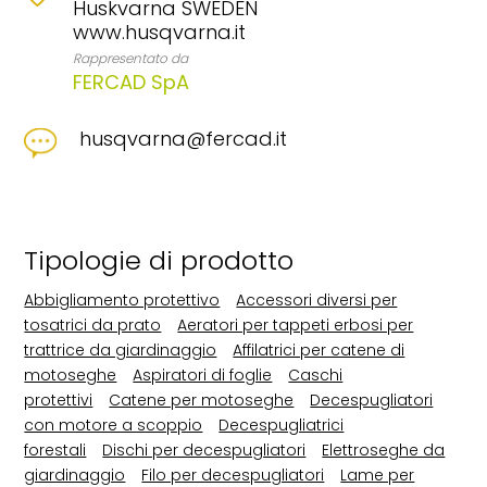
Huskvarna SWEDEN
www.husqvarna.it
Rappresentato da
FERCAD SpA
husqvarna@fercad.it
Tipologie di prodotto
Abbigliamento protettivo
Accessori diversi per
tosatrici da prato
Aeratori per tappeti erbosi per
trattrice da giardinaggio
Affilatrici per catene di
motoseghe
Aspiratori di foglie
Caschi
protettivi
Catene per motoseghe
Decespugliatori
con motore a scoppio
Decespugliatrici
forestali
Dischi per decespugliatori
Elettroseghe da
giardinaggio
Filo per decespugliatori
Lame per