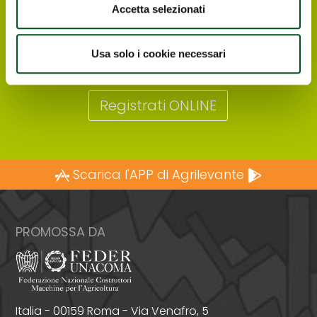
interessati a visitare Agrilevante by Eima
Accetta selezionati
2025 possono registrarsi direttamente online,
in modo da ricevere all’indirizzo e-mail che
avranno indicato il biglietto elettronico
Usa solo i cookie necessari
gratuito per entrare alla Rassegna.
Registrati ONLINE
Scarica l'APP di Agrilevante
PROMOSSA DA
Italia - 00159 Roma - Via Venafro, 5