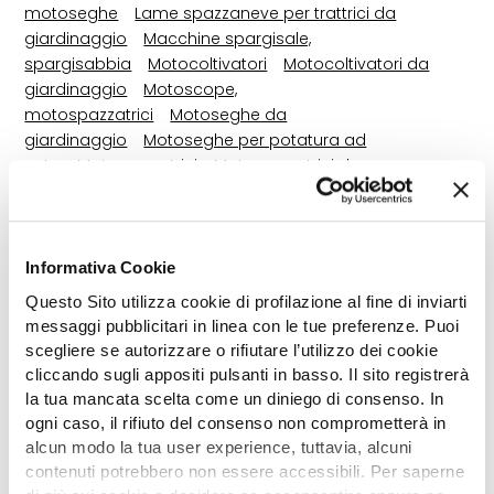
motoseghe
Lame spazzaneve per trattrici da
giardinaggio
Macchine spargisale,
spargisabbia
Motocoltivatori
Motocoltivatori da
giardinaggio
Motoscope,
motospazzatrici
Motoseghe da
giardinaggio
Motoseghe per potatura ad
asta
Motozappatrici
Motozappatrici da
giardinaggio
Rifinitori da giardinaggio
Rimorchi da
giardinaggio
Sistemi per la raccolta di erba
Soffiatori
di foglie
Spandiconcime da
giardinaggio
Spazzaneve elicoidali condotti a piedi
Informativa Cookie
con motore a scoppio
Spazzaneve elicoidali per
Questo Sito utilizza cookie di profilazione al fine di inviarti
trattrici da giardinaggio
Spazzatrici per trattrici da
messaggi pubblicitari in linea con le tue preferenze. Puoi
giardinaggio
Tagliabordi con motore a
scegliere se autorizzare o rifiutare l’utilizzo dei cookie
scoppio
Tagliaerba con motore con conducente a
cliccando sugli appositi pulsanti in basso. Il sito registrerà
piedi
Testine per decespugliatori
Tosasiepi con
la tua mancata scelta come un diniego di consenso. In
motore a scoppio, a barra
Tosasiepi con motore
ogni caso, il rifiuto del consenso non comprometterà in
elettrico
Tosatrici da prato a batteria
Tosatrici da
alcun modo la tua user experience, tuttavia, alcuni
prato a spinta, con motore a scoppio
Tosatrici da
contenuti potrebbero non essere accessibili. Per saperne