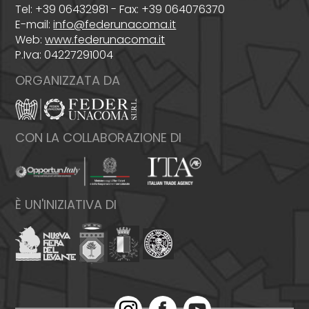
Tel: +39 06432981 - Fax: +39 064076370
E-mail:
info@federunacoma.it
Web:
www.federunacoma.it
P.Iva: 04227291004
ORGANIZZATA DA
CON LA COLLABORAZIONE DI
È UN'INIZIATIVA DI