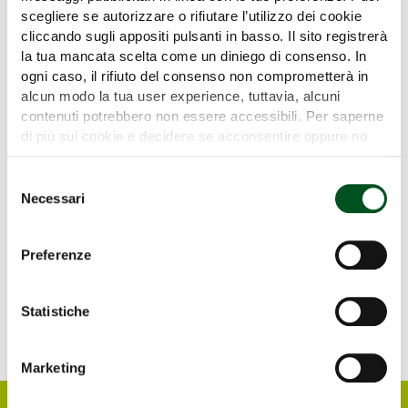
scegliere se autorizzare o rifiutare l’utilizzo dei cookie
Pad 20
Stand B/4
Pad LEVANTE
Stand GREEN LIVE
cliccando sugli appositi pulsanti in basso. Il sito registrerà
la tua mancata scelta come un diniego di consenso. In
ogni caso, il rifiuto del consenso non comprometterà in
alcun modo la tua user experience, tuttavia, alcuni
contenuti potrebbero non essere accessibili. Per saperne
di più sui cookie e decidere se acconsentire oppure no
all’utilizzo di tutti, o solamente di alcuni di essi, ti
THE TORO COMPANY
invitiamo a consultare la nostra
Cookie Policy
.
Selezione
Pad 20
Stand C/9
Necessari
Pad LEVANTE
Stand GREEN LIVE
del
consenso
Preferenze
Statistiche
Marketing