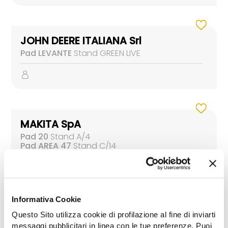
JOHN DEERE ITALIANA Srl
Pad LEVANTE
Stand GREEN LIVE
MAKITA SpA
Pad 20
Stand A/4
Pad AREA 47
Stand C/14
Pad LEVANTE
Stand GREEN LIVE
Informativa Cookie
Questo Sito utilizza cookie di profilazione al fine di inviarti
STIHL ANDREAS SpA
messaggi pubblicitari in linea con le tue preferenze. Puoi