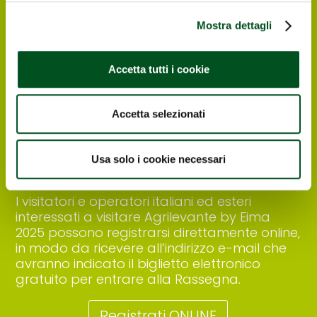
Mostra dettagli
Accetta tutti i cookie
Accetta selezionati
Richiedi il tuo biglietto
elettronico gratuito
Usa solo i cookie necessari
I visitatori e operatori italiani ed esteri
interessati a visitare Agrilevante by Eima
2025 possono registrarsi direttamente online,
in modo da ricevere all’indirizzo e-mail che
avranno indicato il biglietto elettronico
gratuito per entrare alla Rassegna.
Registrati ONLINE