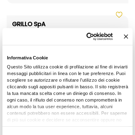
GRILLO SpA
Pad AREA 47
Stand C/11
Informativa Cookie
Questo Sito utilizza cookie di profilazione al fine di inviarti
HUSQVARNA
messaggi pubblicitari in linea con le tue preferenze. Puoi
scegliere se autorizzare o rifiutare l’utilizzo dei cookie
Pad 20
Stand A/8
cliccando sugli appositi pulsanti in basso. Il sito registrerà
la tua mancata scelta come un diniego di consenso. In
ogni caso, il rifiuto del consenso non comprometterà in
alcun modo la tua user experience, tuttavia, alcuni
contenuti potrebbero non essere accessibili. Per saperne
di più sui cookie e decidere se acconsentire oppure no
all’utilizzo di tutti, o solamente di alcuni di essi, ti
invitiamo a consultare la nostra
Cookie Policy
.
Selezione