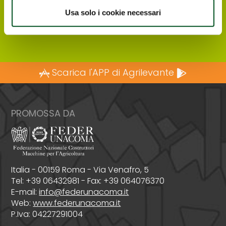
Usa solo i cookie necessari
Registrati ONLINE
Scarica l'APP di Agrilevante
PROMOSSA DA
Italia - 00159 Roma - Via Venafro, 5
Tel: +39 06432981 - Fax: +39 064076370
E-mail:
info@federunacoma.it
Web:
www.federunacoma.it
P.Iva: 04227291004