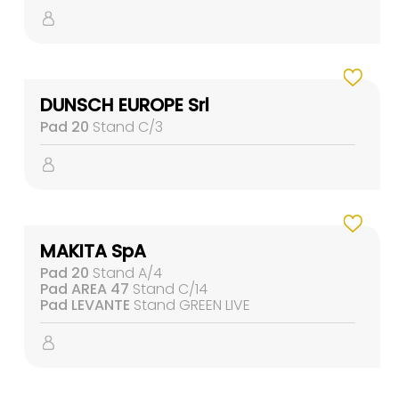
DUNSCH EUROPE Srl
Pad 20
Stand C/3
MAKITA SpA
Pad 20
Stand A/4
Pad AREA 47
Stand C/14
Pad LEVANTE
Stand GREEN LIVE