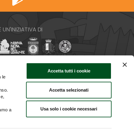
È UN'INIZIATIVA DI
Accetta tutti i cookie
 le
Accetta selezionati
nso.
ce,
Usa solo i cookie necessari
iamo a
O IMMAGINI
CREDITS