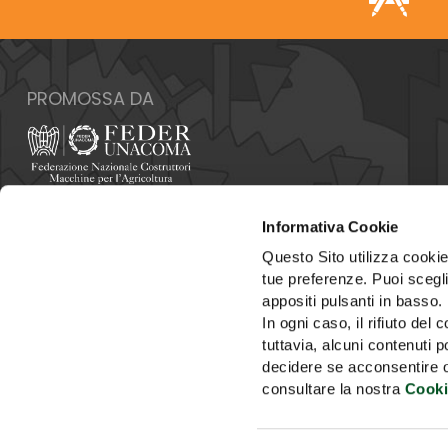
PROMOSSA DA
Italia - 00159 Roma - Via Venafro, 5
Informativa Cookie
Tel: +39 06432981 - Fax: +39 064076370
E-mail:
info@federunacoma.it
Questo Sito utilizza cookie 
Web:
www.federunacoma.it
tue preferenze. Puoi sceglie
P.Iva: 04227291004
appositi pulsanti in basso.
In ogni caso, il rifiuto d
tuttavia, alcuni contenuti 
decidere se acconsentire opp
consultare la nostra
Cooki
HOME
SEGRETERIA