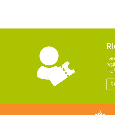
Ri
I vi
reg
big
R