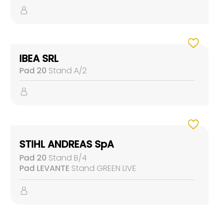
IBEA SRL
Pad 20
Stand A/2
STIHL ANDREAS SpA
Pad 20
Stand B/4
Pad LEVANTE
Stand GREEN LIVE