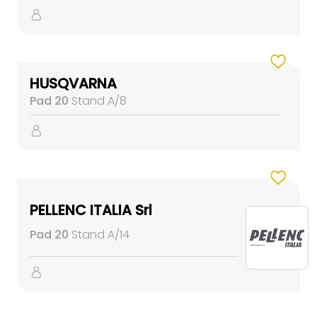
HUSQVARNA
Pad 20
Stand A/8
PELLENC ITALIA Srl
Pad 20
Stand A/14