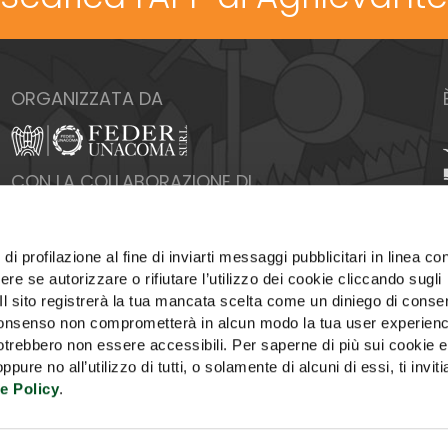
ORGANIZZATA DA
CON LA COLLABORAZIONE DI
di profilazione al fine di inviarti messaggi pubblicitari in linea con
re se autorizzare o rifiutare l’utilizzo dei cookie cliccando sugli
 Il sito registrerà la tua mancata scelta come un diniego di conse
el consenso non comprometterà in alcun modo la tua user experien
potrebbero non essere accessibili. Per saperne di più sui cookie e
ure no all’utilizzo di tutti, o solamente di alcuni di essi, ti invit
e Policy
.
PUBBLICITÀ
COOKIE POLICY
PRIVACY
UTILIZZ