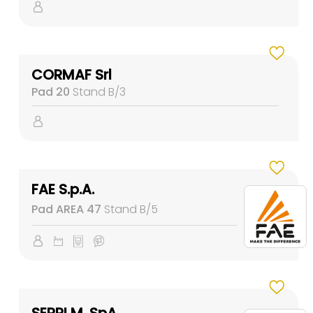
CORMAF Srl
Pad 20
Stand B/3
FAE S.p.A.
Pad AREA 47
Stand B/5
SEPPI M. SpA