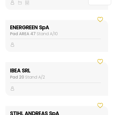
ENERGREEN SpA
Pad AREA 47
Stand A/10
IBEA SRL
Pad 20
Stand A/2
STIHL ANDREAS SpA