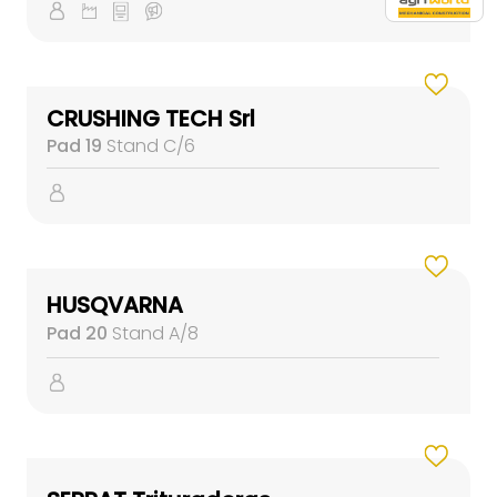
CRUSHING TECH Srl
Pad 19
Stand C/6
HUSQVARNA
Pad 20
Stand A/8