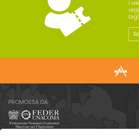
I vi
reg
big
R
PROMOSSA DA
Italia - 00159 Roma - Via Venafro, 5