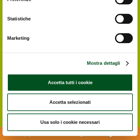
Statistiche
Richiedi il tuo biglietto
elettronico gratuito
Marketing
I visitatori e operatori italiani ed esteri
interessati a visitare Agrilevante by Eima
Mostra dettagli
2025 possono registrarsi direttamente online,
in modo da ricevere all’indirizzo e-mail che
avranno indicato il biglietto elettronico
Accetta tutti i cookie
gratuito per entrare alla Rassegna.
Registrati ONLINE
Accetta selezionati
Usa solo i cookie necessari
Scarica l'APP di Agrilevante