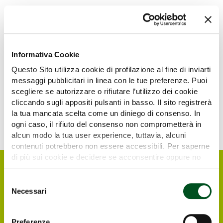
SELVATICI Srl
Pad NUOVO
Stand B/9
Pad LEVANTE
Stand GREEN LIVE
Informativa Cookie
Questo Sito utilizza cookie di profilazione al fine di inviarti
messaggi pubblicitari in linea con le tue preferenze. Puoi
scegliere se autorizzare o rifiutare l’utilizzo dei cookie
cliccando sugli appositi pulsanti in basso. Il sito registrerà
la tua mancata scelta come un diniego di consenso. In
ogni caso, il rifiuto del consenso non comprometterà in
alcun modo la tua user experience, tuttavia, alcuni
contenuti potrebbero non essere accessibili. Per saperne
di più sui cookie e decidere se acconsentire oppure no
all’utilizzo di tutti, o solamente di alcuni di essi, ti
invitiamo a consultare la nostra
Cookie Policy
.
Selezione
Necessari
del
consenso
Preferenze