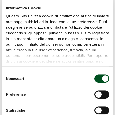
Informativa Cookie
Questo Sito utilizza cookie di profilazione al fine di inviarti
messaggi pubblicitari in linea con le tue preferenze. Puoi
scegliere se autorizzare o rifiutare l’utilizzo dei cookie
HUSQVARNA
cliccando sugli appositi pulsanti in basso. Il sito registrerà
Pad 20
Stand A/8
la tua mancata scelta come un diniego di consenso. In
ogni caso, il rifiuto del consenso non comprometterà in
alcun modo la tua user experience, tuttavia, alcuni
contenuti potrebbero non essere accessibili. Per saperne
di più sui cookie e decidere se acconsentire oppure no
all’utilizzo di tutti, o solamente di alcuni di essi, ti
invitiamo a consultare la nostra
Cookie Policy
.
IBEA SRL
Selezione
Necessari
del
Pad 20
Stand A/2
consenso
Preferenze
Statistiche