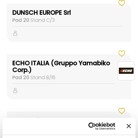
DUNSCH EUROPE Srl
Pad 20
Stand C/3
ECHO ITALIA (Gruppo Yamabiko
Corp.)
Pad 20
Stand B/16
FIABA Srl
Pad 20
Stand B/14
Pad LEVANTE
Stand GREEN LIVE