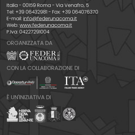
Italia - 00159 Roma - Via Venafro, 5
Tel: +39 06432981 - Fax: +39 064076370
E-mail:
info@federunacoma.it
Web:
www.federunacoma.it
P.Iva: 04227291004
ORGANIZZATA DA
CON LA COLLABORAZIONE DI
È UN'INIZIATIVA DI