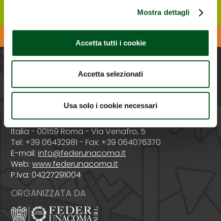
Mostra dettagli
Scarica l'APP di Agrilevante
Accetta tutti i cookie
Accetta selezionati
PROMOSSA DA
Usa solo i cookie necessari
Italia - 00159 Roma - Via Venafro, 5
Tel: +39 06432981 - Fax: +39 064076370
E-mail:
info@federunacoma.it
Web:
www.federunacoma.it
P.Iva: 04227291004
ORGANIZZATA DA