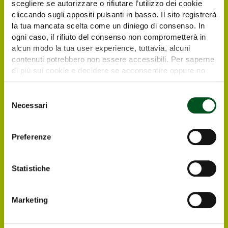
scegliere se autorizzare o rifiutare l’utilizzo dei cookie
cliccando sugli appositi pulsanti in basso. Il sito registrerà
la tua mancata scelta come un diniego di consenso. In
ogni caso, il rifiuto del consenso non comprometterà in
alcun modo la tua user experience, tuttavia, alcuni
contenuti potrebbero non essere accessibili. Per saperne
di più sui cookie e decidere se acconsentire oppure no
all’utilizzo di tutti, o solamente di alcuni di essi, ti
Richiedi il tuo biglietto
invitiamo a consultare la nostra
Cookie Policy
.
Selezione
elettronico gratuito
Necessari
del
consenso
I visitatori e operatori italiani ed esteri
Preferenze
interessati a visitare Agrilevante by Eima
2025 possono registrarsi direttamente online,
in modo da ricevere all’indirizzo e-mail che
Statistiche
avranno indicato il biglietto elettronico
gratuito per entrare alla Rassegna.
Marketing
Registrati ONLINE