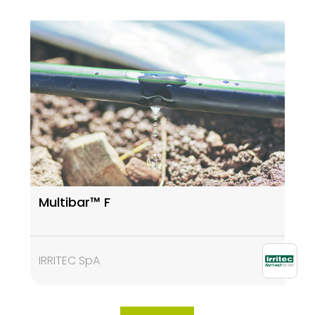
Multibar™ F
IRRITEC SpA