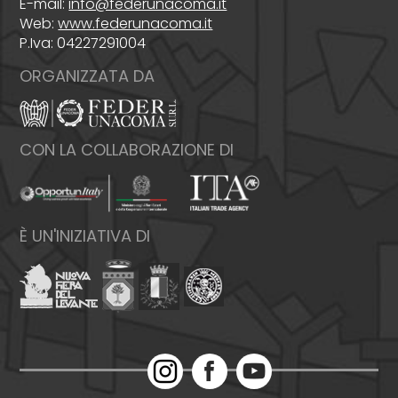
E-mail:
info@federunacoma.it
Web:
www.federunacoma.it
P.Iva: 04227291004
ORGANIZZATA DA
CON LA COLLABORAZIONE DI
È UN'INIZIATIVA DI