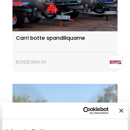
Carri botte spandiliquame
BONSEGNA Srl