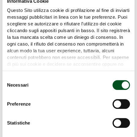
Informativa Cookie
Questo Sito utilizza cookie di profilazione al fine di inviarti
messaggi pubblicitari in linea con le tue preferenze. Puoi
scegliere se autorizzare o rifiutare l’utilizzo dei cookie
ATOMIZZATORE TRAINATO
cliccando sugli appositi pulsanti in basso. Il sito registrerà
PNEUMATICO A BASSO VOLUME BLITZ
la tua mancata scelta come un diniego di consenso. In
55 CON...
ogni caso, il rifiuto del consenso non comprometterà in
alcun modo la tua user experience, tuttavia, alcuni
contenuti potrebbero non essere accessibili. Per saperne
C.I.M.A. SpA
di più sui cookie e decidere se acconsentire oppure no
all’utilizzo di tutti, o solamente di alcuni di essi, ti
invitiamo a consultare la nostra
Cookie Policy
.
Selezione
Necessari
del
consenso
Preferenze
Statistiche