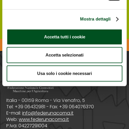
gratuito per entrare alla Rassegna.
Registrati ONLINE
Mostra dettagli
Accetta tutti i cookie
Scarica l'APP di Agrilevante
Accetta selezionati
PROMOSSA DA
Usa solo i cookie necessari
Italia - 00159 Roma - Via Venafro, 5
Tel: +39 06432981 - Fax: +39 064076370
E-mail:
info@federunacoma.it
Web:
www.federunacoma.it
P.Iva: 04227291004