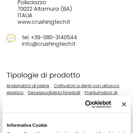
Polisciazzo
70022 Altamura (BA)
ITALIA
www.crushingtech.it
tel. +39-080-3140544
info@crushingtech.it
Tipologie di prodotto
Andanatrici di pietre
Coltivatori a denti con attacco
elastico
Decespugliatrici forestali
Frantumatori di
ceppaie
Frantumatrici di pietre
Macchine diverse per
la lavorazione del terreno
Macchine diverse per la
messa a coltura
Ripuntatori a denti
oscillanti
Scavafossi per
Informativa Cookie
canalizzazioni
Trinciasarmenti
Trinciastocchi