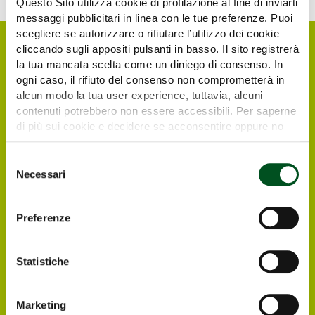
Questo Sito utilizza cookie di profilazione al fine di inviarti
messaggi pubblicitari in linea con le tue preferenze. Puoi
scegliere se autorizzare o rifiutare l’utilizzo dei cookie
cliccando sugli appositi pulsanti in basso. Il sito registrerà
la tua mancata scelta come un diniego di consenso. In
ogni caso, il rifiuto del consenso non comprometterà in
alcun modo la tua user experience, tuttavia, alcuni
contenuti potrebbero non essere accessibili. Per saperne
di più sui cookie e decidere se acconsentire oppure no
all’utilizzo di tutti, o solamente di alcuni di essi, ti
invitiamo a consultare la nostra
Cookie Policy
.
Selezione
Richiedi il tuo biglietto
Necessari
del
consenso
elettronico gratuito
Preferenze
I visitatori e operatori italiani ed esteri
interessati a visitare Agrilevante by Eima
Statistiche
2025 possono registrarsi direttamente online,
in modo da ricevere all’indirizzo e-mail che
avranno indicato il biglietto elettronico
Marketing