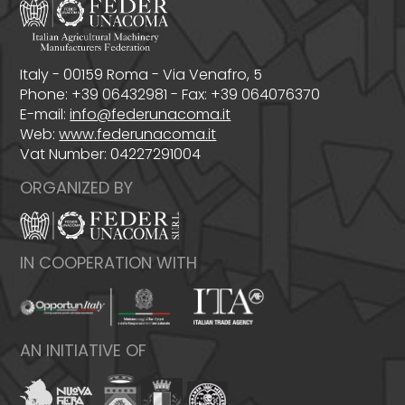
Italy - 00159 Roma - Via Venafro, 5
Phone: +39 06432981 - Fax: +39 064076370
E-mail:
info@federunacoma.it
Web:
www.federunacoma.it
Vat Number: 04227291004
ORGANIZED BY
IN COOPERATION WITH
AN INITIATIVE OF