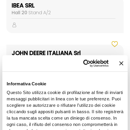
IBEA SRL
Hall 20
Stand A/2
JOHN DEERE ITALIANA Srl
Hall LEVANTE
Stand GREEN LIVE
Informativa Cookie
Questo Sito utilizza cookie di profilazione al fine di inviarti
messaggi pubblicitari in linea con le tue preferenze. Puoi
MAKITA SpA
scegliere se autorizzare o rifiutare l’utilizzo dei cookie
Hall 20
Stand A/4
cliccando sugli appositi pulsanti in basso. Il sito registrerà
Hall AREA 47
Stand C/14
Hall LEVANTE
Stand GREEN LIVE
la tua mancata scelta come un diniego di consenso. In
ogni caso, il rifiuto del consenso non comprometterà in