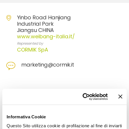
Yinbo Road Hanjiang
Industrial Park
Jiangsu CHINA
www.weibang-italia.it/
Represented by
CORMIK SpA
marketing@cormik.it
Sectors
Electric push-type lawnmowers
Push-type
lawnmowers with s.i. engines
Self-propelled
Informativa Cookie
lawnmowers with s.i. engines
Questo Sito utilizza cookie di profilazione al fine di inviarti