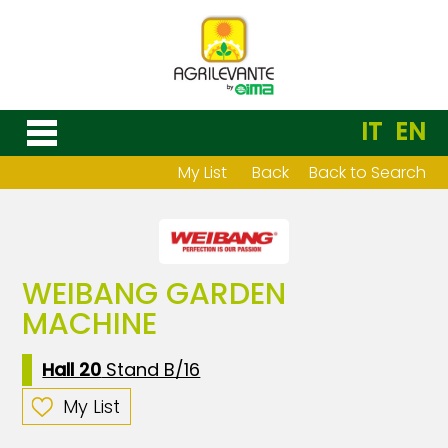
IT
EN
My List
Back
Back to Search
WEIBANG GARDEN
MACHINE
Hall 20
Stand B/16
My List