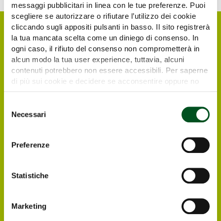
messaggi pubblicitari in linea con le tue preferenze. Puoi
scegliere se autorizzare o rifiutare l’utilizzo dei cookie
cliccando sugli appositi pulsanti in basso. Il sito registrerà
la tua mancata scelta come un diniego di consenso. In
ogni caso, il rifiuto del consenso non comprometterà in
alcun modo la tua user experience, tuttavia, alcuni
contenuti potrebbero non essere accessibili. Per saperne
di più sui cookie e decidere se acconsentire oppure no
all’utilizzo di tutti, o solamente di alcuni di essi, ti
invitiamo a consultare la nostra
Cookie Policy
.
Selezione
Necessari
del
Request your free e-
consenso
ticket
Preferenze
Italian and foreign visitors and operators
interested in visiting Agrilevante by Eima 2025
Statistiche
can register directly online, in order to
receive at their email address the free e-
Marketing
ticket to enter the Exhibition.