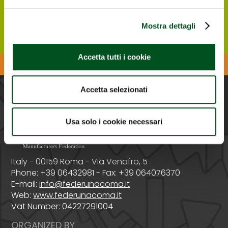
Register ONLINE
Mostra dettagli
Accetta tutti i cookie
Download the Agrilevante APP
Accetta selezionati
PROMOTED BY
Usa solo i cookie necessari
Italy - 00159 Roma - Via Venafro, 5
Phone: +39 06432981 - Fax: +39 064076370
E-mail:
info@federunacoma.it
Web:
www.federunacoma.it
Vat Number: 04227291004
ORGANIZED BY