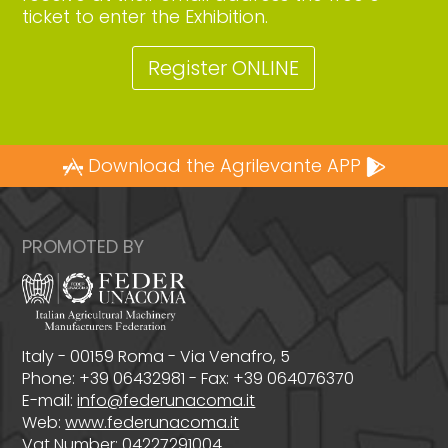
ticket to enter the Exhibition.
Register ONLINE
Download the Agrilevante APP
PROMOTED BY
Italy - 00159 Roma - Via Venafro, 5
Phone: +39 06432981 - Fax: +39 064076370
E-mail:
info@federunacoma.it
Web:
www.federunacoma.it
Vat Number: 04227291004