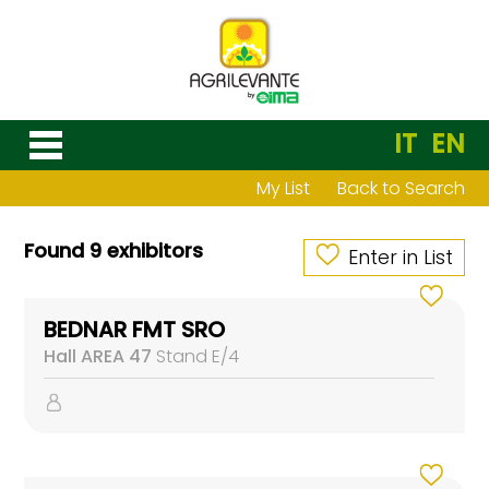
IT
EN
My List
Back to Search
Found 9 exhibitors
Enter in List
BEDNAR FMT SRO
Hall AREA 47
Stand E/4