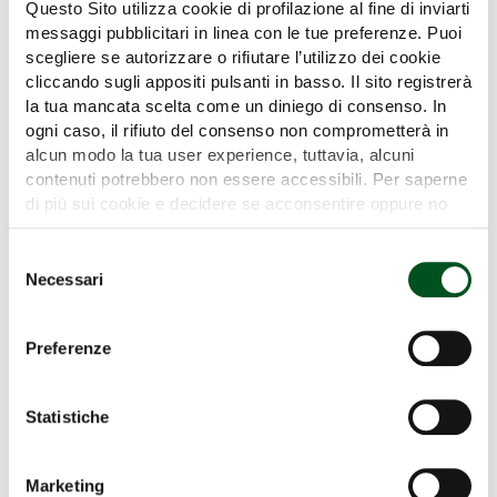
Questo Sito utilizza cookie di profilazione al fine di inviarti
messaggi pubblicitari in linea con le tue preferenze. Puoi
scegliere se autorizzare o rifiutare l’utilizzo dei cookie
cliccando sugli appositi pulsanti in basso. Il sito registrerà
la tua mancata scelta come un diniego di consenso. In
SELVATICI Srl
ogni caso, il rifiuto del consenso non comprometterà in
Hall NUOVO
Stand B/9
alcun modo la tua user experience, tuttavia, alcuni
Hall LEVANTE
Stand GREEN LIVE
contenuti potrebbero non essere accessibili. Per saperne
di più sui cookie e decidere se acconsentire oppure no
all’utilizzo di tutti, o solamente di alcuni di essi, ti
invitiamo a consultare la nostra
Cookie Policy
.
Selezione
Necessari
del
consenso
UBALDI SRL
Hall AREA 47
Stand D/8
Preferenze
Statistiche
Marketing