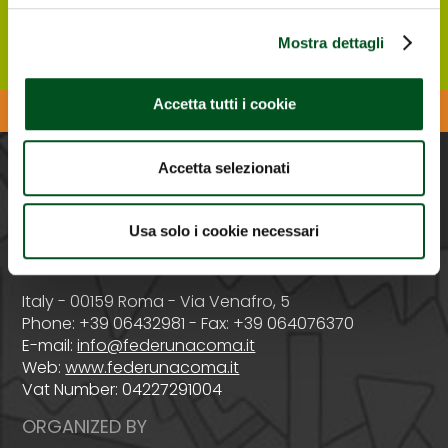
Register ONLINE
Mostra dettagli
Accetta tutti i cookie
Download the Agrilevante APP
Accetta selezionati
PROMOTED BY
Usa solo i cookie necessari
Italy - 00159 Roma - Via Venafro, 5
Phone: +39 06432981 - Fax: +39 064076370
E-mail:
info@federunacoma.it
Web:
www.federunacoma.it
Vat Number: 04227291004
ORGANIZED BY