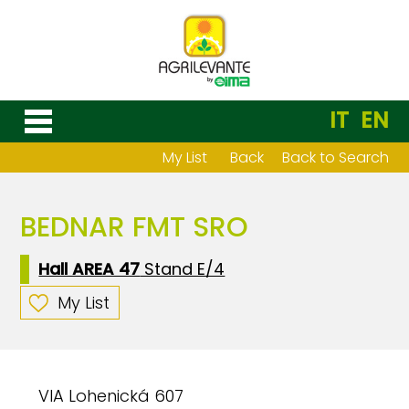
IT
EN
My List
Back
Back to Search
BEDNAR FMT SRO
Hall AREA 47
Stand E/4
My List
VIA Lohenická 607