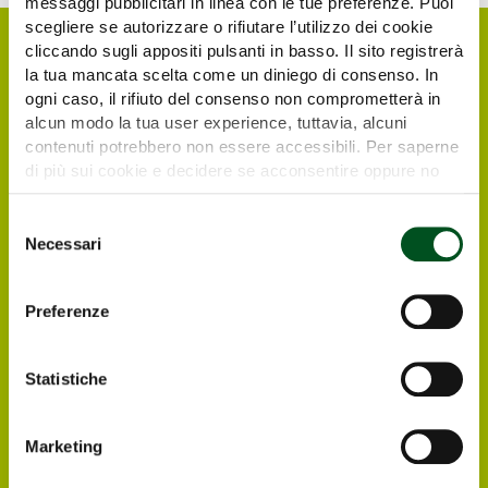
messaggi pubblicitari in linea con le tue preferenze. Puoi
scegliere se autorizzare o rifiutare l’utilizzo dei cookie
cliccando sugli appositi pulsanti in basso. Il sito registrerà
la tua mancata scelta come un diniego di consenso. In
ogni caso, il rifiuto del consenso non comprometterà in
alcun modo la tua user experience, tuttavia, alcuni
contenuti potrebbero non essere accessibili. Per saperne
di più sui cookie e decidere se acconsentire oppure no
all’utilizzo di tutti, o solamente di alcuni di essi, ti
invitiamo a consultare la nostra
Cookie Policy
.
Selezione
Request your free e-
Necessari
del
consenso
ticket
Preferenze
Italian and foreign visitors and operators
interested in visiting Agrilevante by Eima 2025
Statistiche
can register directly online, in order to
receive at their email address the free e-
ticket to enter the Exhibition.
Marketing