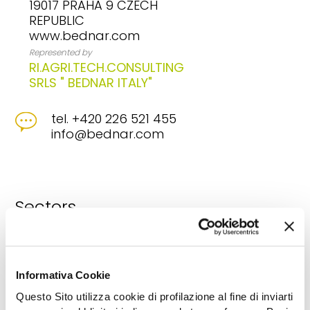
19017 PRAHA 9 CZECH
REPUBLIC
www.bednar.com
Represented by
RI.AGRI.TECH.CONSULTING
SRLS " BEDNAR ITALY"
tel. +420 226 521 455
info@bednar.com
Sectors
Agricultural graders
Disc harrows
Miscellaneous
equipment for preliminary soil
preparation
Miscellaneous rollers
Miscellaneous
Informativa Cookie
seed drills
Rotary pruning crushers
Tractor hoes
Questo Sito utilizza cookie di profilazione al fine di inviarti