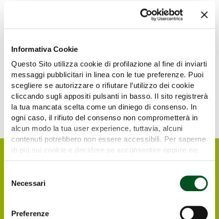
SERRAT Trituradoras
Pad NUOVO
Stand C/7
Informativa Cookie
Questo Sito utilizza cookie di profilazione al fine di inviarti
messaggi pubblicitari in linea con le tue preferenze. Puoi
scegliere se autorizzare o rifiutare l’utilizzo dei cookie
cliccando sugli appositi pulsanti in basso. Il sito registrerà
la tua mancata scelta come un diniego di consenso. In
ogni caso, il rifiuto del consenso non comprometterà in
alcun modo la tua user experience, tuttavia, alcuni
contenuti potrebbero non essere accessibili. Per saperne
di più sui cookie e decidere se acconsentire oppure no
all’utilizzo di tutti, o solamente di alcuni di essi, ti
invitiamo a consultare la nostra
Cookie Policy
.
Selezione
Necessari
del
consenso
Preferenze