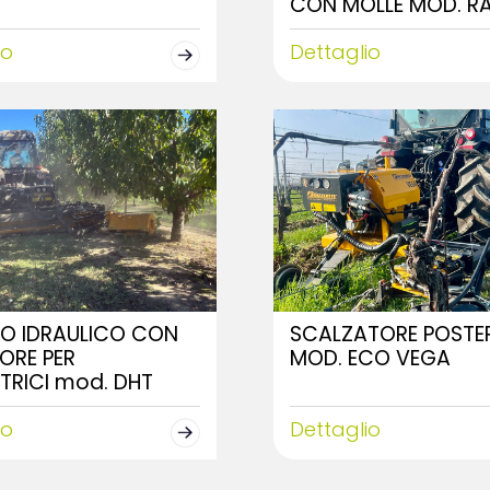
CON MOLLE MOD. R
io
Dettaglio
TO IDRAULICO CON
SCALZATORE POSTE
ORE PER
MOD. ECO VEGA
TRICI mod. DHT
io
Dettaglio