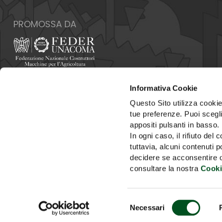
PROMOSSA DA
Italia - 00159 Roma - Via Venafro, 5
Informativa Cookie
Tel: +39 06432981 - Fax: +39 064076370
E-mail:
info@federunacoma.it
Questo Sito utilizza cookie 
Web:
www.federunacoma.it
tue preferenze. Puoi sceglie
P.Iva: 04227291004
appositi pulsanti in basso.
In ogni caso, il rifiuto d
tuttavia, alcuni contenuti 
decidere se acconsentire opp
consultare la nostra
Cooki
HOME
SEGRETERIA
Selezione
Necessari
del