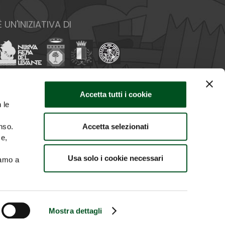
È UN'INIZIATIVA DI
Accetta tutti i cookie
 le
Accetta selezionati
nso.
ce,
Usa solo i cookie necessari
iamo a
O IMMAGINI
CREDITS
Mostra dettagli