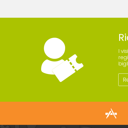
Ri
I vi
reg
big
R