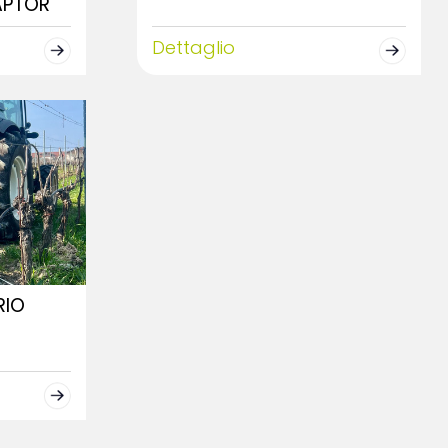
APTOR
Dettaglio
RIO