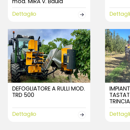
mod. MIRA v. Baula
Dettaglio
Dettagl
DEFOGLIATORE A RULLI MOD.
IMPIAN
TRD 500
TASTAT
TRINCIA
Dettaglio
Dettagl