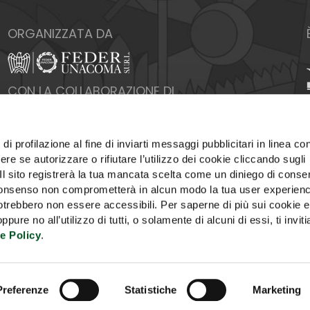
ORGANIZZATA DA
CON LA COLLABORAZIONE DI
di profilazione al fine di inviarti messaggi pubblicitari in linea con
re se autorizzare o rifiutare l’utilizzo dei cookie cliccando sugli
 Il sito registrerà la tua mancata scelta come un diniego di conse
el consenso non comprometterà in alcun modo la tua user experien
potrebbero non essere accessibili. Per saperne di più sui cookie e
ure no all’utilizzo di tutti, o solamente di alcuni di essi, ti invit
e Policy
.
PUBBLICITÀ
COOKIE POLICY
PRIVACY
UTILIZZ
Preferenze
Statistiche
Marketing