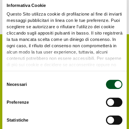
Informativa Cookie
Questo Sito utilizza cookie di profilazione al fine di inviarti
messaggi pubblicitari in linea con le tue preferenze. Puoi
scegliere se autorizzare o rifiutare l’utilizzo dei cookie
cliccando sugli appositi pulsanti in basso. Il sito registrerà
la tua mancata scelta come un diniego di consenso. In
ogni caso, il rifiuto del consenso non comprometterà in
alcun modo la tua user experience, tuttavia, alcuni
contenuti potrebbero non essere accessibili. Per saperne
di più sui cookie e decidere se acconsentire oppure no
all’utilizzo di tutti, o solamente di alcuni di essi, ti
invitiamo a consultare la nostra
Cookie Policy
.
Selezione
Necessari
del
consenso
Richiedi il tuo biglietto
Preferenze
elettronico gratuito
Statistiche
I visitatori e operatori italiani ed esteri