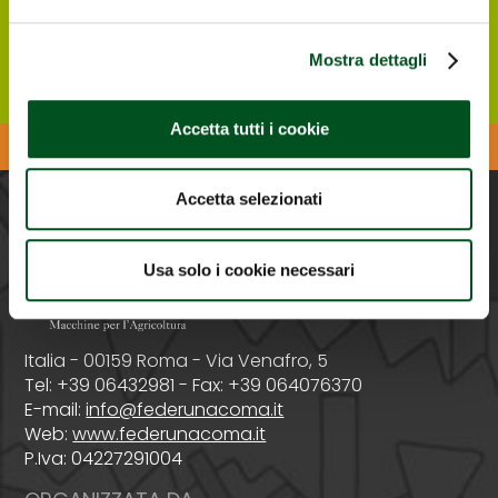
Registrati ONLINE
Mostra dettagli
Accetta tutti i cookie
Scarica l'APP di Agrilevante
Accetta selezionati
PROMOSSA DA
Usa solo i cookie necessari
Italia - 00159 Roma - Via Venafro, 5
Tel: +39 06432981 - Fax: +39 064076370
E-mail:
info@federunacoma.it
Web:
www.federunacoma.it
P.Iva: 04227291004