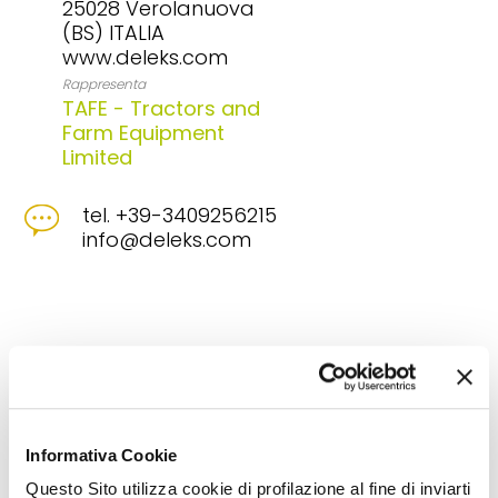
25028 Verolanuova
(BS) ITALIA
www.deleks.com
Rappresenta
TAFE - Tractors and
Farm Equipment
Limited
tel. +39-3409256215
info@deleks.com
Tipologie di prodotto
Cippatrici forestali
Pale caricatrici agricole
Pinze
forestali per trattrice
Trituratori professionali di residui
vegetali
Informativa Cookie
Questo Sito utilizza cookie di profilazione al fine di inviarti