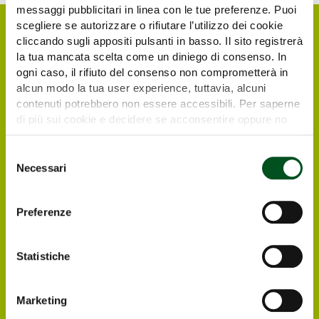
messaggi pubblicitari in linea con le tue preferenze. Puoi
scegliere se autorizzare o rifiutare l’utilizzo dei cookie
cliccando sugli appositi pulsanti in basso. Il sito registrerà
la tua mancata scelta come un diniego di consenso. In
ogni caso, il rifiuto del consenso non comprometterà in
alcun modo la tua user experience, tuttavia, alcuni
contenuti potrebbero non essere accessibili. Per saperne
di più sui cookie e decidere se acconsentire oppure no
all’utilizzo di tutti, o solamente di alcuni di essi, ti
invitiamo a consultare la nostra
Cookie Policy
.
Selezione
Richiedi il tuo biglietto
Necessari
del
elettronico gratuito
consenso
Preferenze
I visitatori e operatori italiani ed esteri
interessati a visitare Agrilevante by Eima
Statistiche
2025 possono registrarsi direttamente online,
in modo da ricevere all’indirizzo e-mail che
avranno indicato il biglietto elettronico
Marketing
gratuito per entrare alla Rassegna.