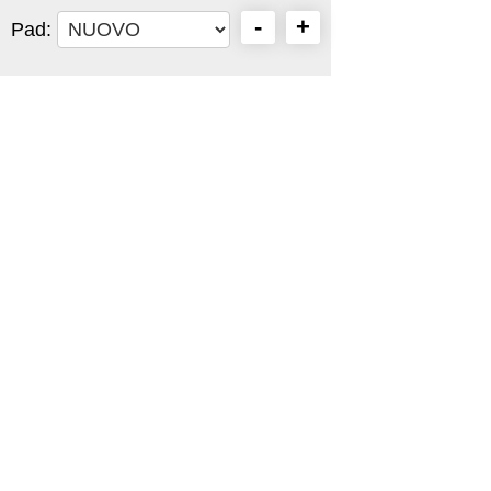
-
+
Pad: