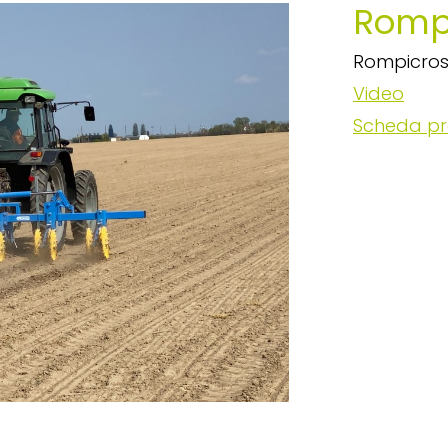
Romp
Rompicrost
Video
Scheda pr