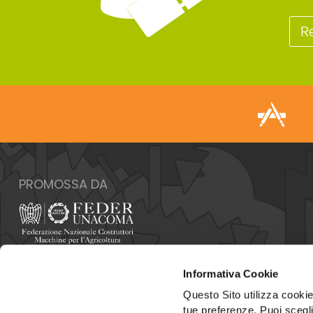
R
PROMOSSA DA
Italia - 00159 Roma - Via Venafro, 5
Informativa Cookie
Tel: +39 06432981 - Fax: +39 064076370
E-mail:
info@federunacoma.it
Questo Sito utilizza cookie 
Web:
www.federunacoma.it
tue preferenze. Puoi sceglie