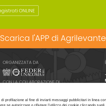
egistrati ONLINE
Scarica l'APP di Agrilevante
ORGANIZZATA DA
CON LA COLLABORAZIONE DI
di profilazione al fine di inviarti messaggi pubblicitari in linea con
re se autorizzare o rifiutare l’utilizzo dei cookie cliccando sugli