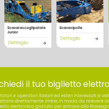
Scavaraccoglipatate
Scavacipolle
Junior
Dettaglio
Dettaglio
chiedi il tuo biglietto elett
sitatori e operatori italiani ed esteri interessati a
istrarsi direttamente online, in modo da ricevere all
lietto elettronico gratuito per entrare alla Rassegn