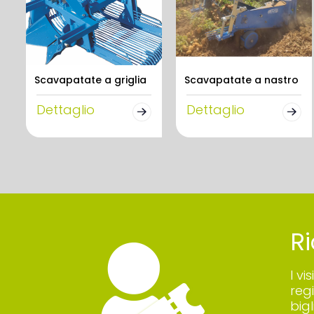
Scavapatate a griglia
Scavapatate a nastro
Dettaglio
Dettaglio
Ri
I vi
reg
big