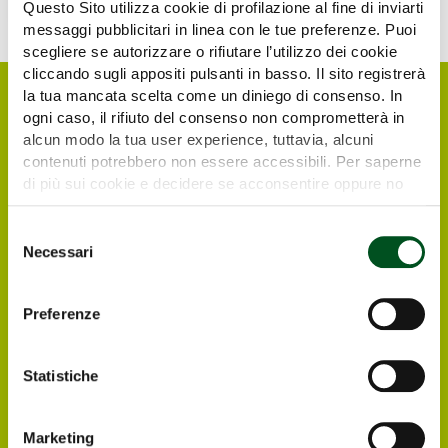
Questo Sito utilizza cookie di profilazione al fine di inviarti
messaggi pubblicitari in linea con le tue preferenze. Puoi
scegliere se autorizzare o rifiutare l’utilizzo dei cookie
cliccando sugli appositi pulsanti in basso. Il sito registrerà
la tua mancata scelta come un diniego di consenso. In
ogni caso, il rifiuto del consenso non comprometterà in
alcun modo la tua user experience, tuttavia, alcuni
contenuti potrebbero non essere accessibili. Per saperne
di più sui cookie e decidere se acconsentire oppure no
all’utilizzo di tutti, o solamente di alcuni di essi, ti
invitiamo a consultare la nostra
Cookie Policy
.
Selezione
Necessari
del
consenso
Request your free e-
Preferenze
ticket
Italian and foreign visitors and operators
Statistiche
interested in visiting Agrilevante by Eima 2025
can register directly online, in order to
Marketing
receive at their email address the free e-