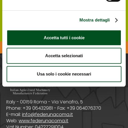
ticket to enter the Exhibition.
Register ONLINE
Mostra dettagli
Accetta tutti i cookie
Download the Agrilevante APP
Accetta selezionati
PROMOTED BY
Usa solo i cookie necessari
Italy - 00159 Roma - Via Venafro, 5
Phone: +39 06432981 - Fax: +39 064076370
E-mail:
info@federunacoma.it
Web:
www.federunacoma.it
Vat Number: 04227291004