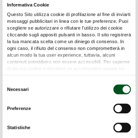
Informativa Cookie
Questo Sito utilizza cookie di profilazione al fine di inviarti
messaggi pubblicitari in linea con le tue preferenze. Puoi
scegliere se autorizzare o rifiutare l’utilizzo dei cookie
cliccando sugli appositi pulsanti in basso. Il sito registrerà
la tua mancata scelta come un diniego di consenso. In
ogni caso, il rifiuto del consenso non comprometterà in
alcun modo la tua user experience, tuttavia, alcuni
contenuti potrebbero non essere accessibili. Per saperne
di più sui cookie e decidere se acconsentire oppure no
all’utilizzo di tutti, o solamente di alcuni di essi, ti
invitiamo a consultare la nostra
Cookie Policy
.
Selezione
Necessari
del
consenso
Preferenze
Statistiche