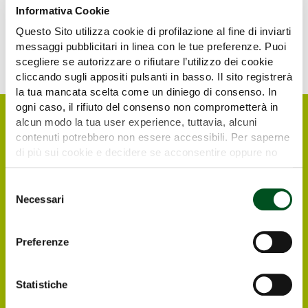
Informativa Cookie
Questo Sito utilizza cookie di profilazione al fine di inviarti
messaggi pubblicitari in linea con le tue preferenze. Puoi
scegliere se autorizzare o rifiutare l’utilizzo dei cookie
cliccando sugli appositi pulsanti in basso. Il sito registrerà
la tua mancata scelta come un diniego di consenso. In
ogni caso, il rifiuto del consenso non comprometterà in
alcun modo la tua user experience, tuttavia, alcuni
contenuti potrebbero non essere accessibili. Per saperne
di più sui cookie e decidere se acconsentire oppure no
all’utilizzo di tutti, o solamente di alcuni di essi, ti
invitiamo a consultare la nostra
Cookie Policy
.
Selezione
Necessari
del
consenso
Request your free e-
Preferenze
ticket
Statistiche