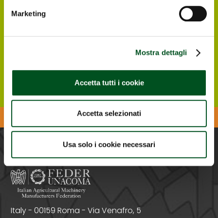
Italian and foreign visitors and operators
interested in visiting Agrilevante by Eima 2025
Marketing
can register directly online, in order to
receive at their email address the free e-
ticket to enter the Exhibition.
Mostra dettagli
Register ONLINE
Accetta tutti i cookie
Accetta selezionati
Download the Agrilevante APP
Usa solo i cookie necessari
PROMOTED BY
Italy - 00159 Roma - Via Venafro, 5