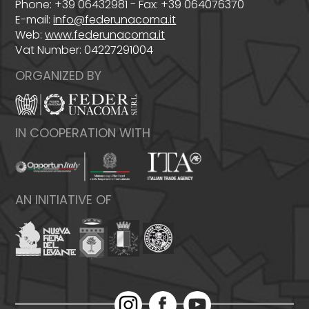
Phone: +39 06432981 - Fax: +39 064076370
E-mail:
info@federunacoma.it
Web:
www.federunacoma.it
Vat Number: 04227291004
ORGANIZED BY
IN COOPERATION WITH
AN INITIATIVE OF