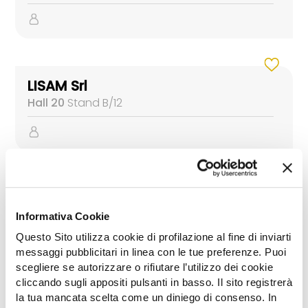
LISAM Srl
Hall 20
Stand B/12
MINELLI Srl unipersonale
Hall 20
Stand A/19
Informativa Cookie
Questo Sito utilizza cookie di profilazione al fine di inviarti
messaggi pubblicitari in linea con le tue preferenze. Puoi
scegliere se autorizzare o rifiutare l’utilizzo dei cookie
cliccando sugli appositi pulsanti in basso. Il sito registrerà
la tua mancata scelta come un diniego di consenso. In