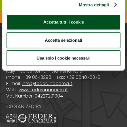
Mostra dettagli
Download the Agrilevante APP
Accetta tutti i cookie
PROMOTED BY
Accetta selezionati
Usa solo i cookie necessari
Italy - 00159 Roma - Via Venafro, 5
Phone: +39 06432981 - Fax: +39 064076370
E-mail:
info@federunacoma.it
Web:
www.federunacoma.it
Vat Number: 04227291004
ORGANIZED BY