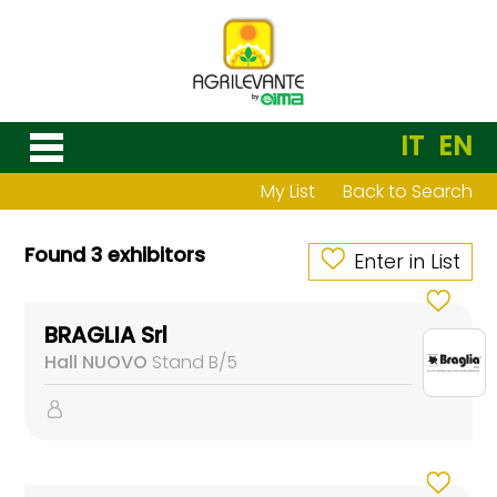
IT
EN
My List
Back to Search
Found 3 exhibitors
Enter in List
BRAGLIA Srl
Hall NUOVO
Stand B/5