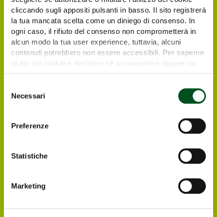
cliccando sugli appositi pulsanti in basso. Il sito registrerà
la tua mancata scelta come un diniego di consenso. In
ogni caso, il rifiuto del consenso non comprometterà in
alcun modo la tua user experience, tuttavia, alcuni
contenuti potrebbero non essere accessibili. Per saperne
di più sui cookie e decidere se acconsentire oppure no
all’utilizzo di tutti, o solamente di alcuni di essi, ti
Request your free e-
invitiamo a consultare la nostra
Cookie Policy
.
Selezione
Necessari
del
ticket
consenso
Preferenze
Italian and foreign visitors and operators
interested in visiting Agrilevante by Eima 2025
can register directly online, in order to
Statistiche
receive at their email address the free e-
ticket to enter the Exhibition.
Marketing
Register ONLINE