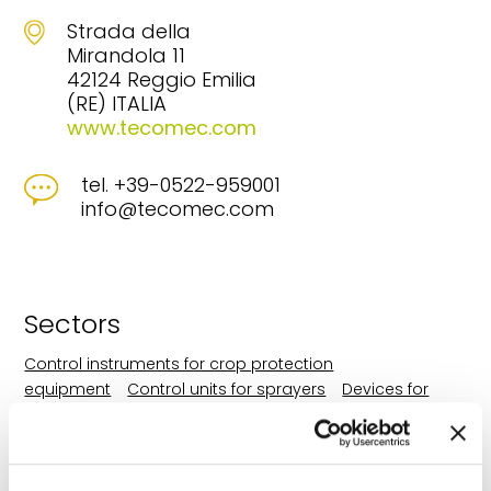
Strada della
Mirandola 11
42124 Reggio Emilia
(RE) ITALIA
www.tecomec.com
tel. +39-0522-959001
info@tecomec.com
Sectors
Control instruments for crop protection
equipment
Control units for sprayers
Devices for
cleaning pesticide containers
Diaphgram pumps for
crop protection equipment
Electronic monitoring and
control devices
Filters for crop protection
equipment
Fluid meters for sprayers
Induction