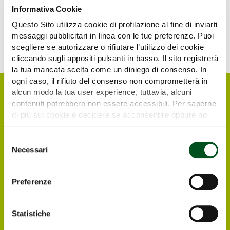
Informativa Cookie
hoppers for crop protection equipment
Lances for
sprayers
Level gauges
Mixers for crop protection
Questo Sito utilizza cookie di profilazione al fine di inviarti
equipment
Nozzles for crop protection
messaggi pubblicitari in linea con le tue preferenze. Puoi
equipment
Radio controls
Safety valves
scegliere se autorizzare o rifiutare l’utilizzo dei cookie
cliccando sugli appositi pulsanti in basso. Il sito registrerà
la tua mancata scelta come un diniego di consenso. In
ogni caso, il rifiuto del consenso non comprometterà in
alcun modo la tua user experience, tuttavia, alcuni
contenuti potrebbero non essere accessibili. Per saperne
di più sui cookie e decidere se acconsentire oppure no
all’utilizzo di tutti, o solamente di alcuni di essi, ti
invitiamo a consultare la nostra
Cookie Policy
.
Selezione
Necessari
del
consenso
Preferenze
Request your free e-
ticket
Statistiche