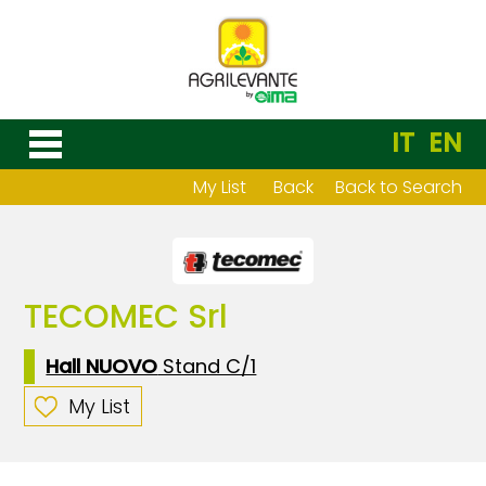
IT
EN
My List
Back
Back to Search
TECOMEC Srl
Hall NUOVO
Stand C/1
My List