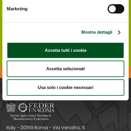
Italian and foreign visitors and operators
interested in visiting Agrilevante by Eima 2025
Marketing
can register directly online, in order to
receive at their email address the free e-
ticket to enter the Exhibition.
Mostra dettagli
Register ONLINE
Accetta tutti i cookie
Accetta selezionati
Download the Agrilevante APP
Usa solo i cookie necessari
PROMOTED BY
Italy - 00159 Roma - Via Venafro, 5