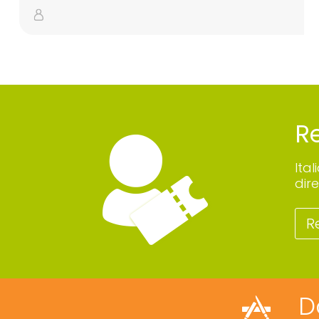
Re
Ita
dire
R
D