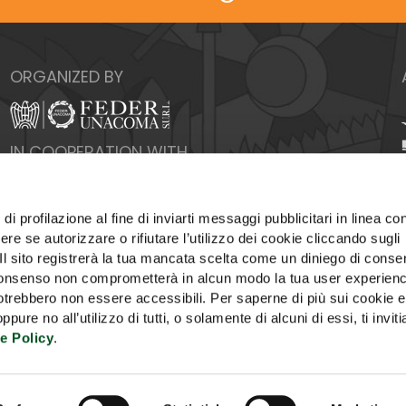
ORGANIZED BY
IN COOPERATION WITH
di profilazione al fine di inviarti messaggi pubblicitari in linea con
re se autorizzare o rifiutare l’utilizzo dei cookie cliccando sugli
 Il sito registrerà la tua mancata scelta come un diniego di conse
el consenso non comprometterà in alcun modo la tua user experien
potrebbero non essere accessibili. Per saperne di più sui cookie e
ure no all’utilizzo di tutti, o solamente di alcuni di essi, ti invit
e Policy
.
FICE
ADVERTISING
COOKIE POLICY
PRIVACY
U