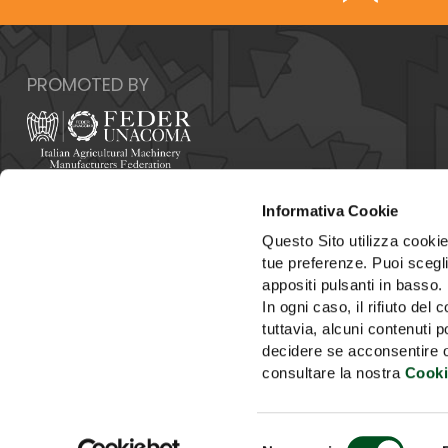
PROMOTED BY
Italy - 00159 Roma - Via Venafro, 5
Informativa Cookie
Phone: +39 06432981 - Fax: +39 064076370
E-mail:
info@federunacoma.it
Questo Sito utilizza cookie 
Web:
www.federunacoma.it
tue preferenze. Puoi sceglie
Vat Number: 04227291004
appositi pulsanti in basso.
In ogni caso, il rifiuto d
tuttavia, alcuni contenuti 
decidere se acconsentire opp
consultare la nostra
Cooki
HOME
ORGANIZING OF
Selezione