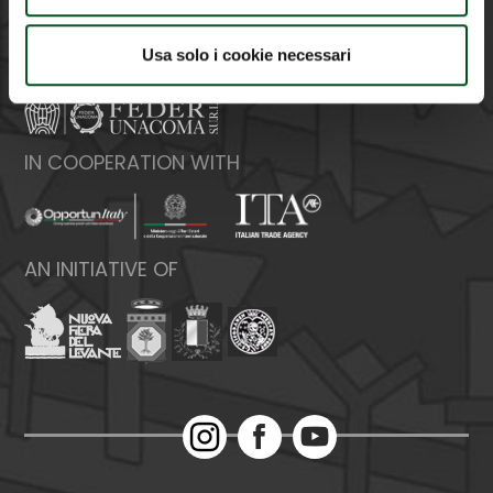
Web:
www.federunacoma.it
Vat Number: 04227291004
Usa solo i cookie necessari
ORGANIZED BY
IN COOPERATION WITH
AN INITIATIVE OF