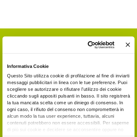
Informativa Cookie
Questo Sito utilizza cookie di profilazione al fine di inviarti
messaggi pubblicitari in linea con le tue preferenze. Puoi
scegliere se autorizzare o rifiutare l’utilizzo dei cookie
Request your free e-
cliccando sugli appositi pulsanti in basso. Il sito registrerà
la tua mancata scelta come un diniego di consenso. In
ticket
ogni caso, il rifiuto del consenso non comprometterà in
alcun modo la tua user experience, tuttavia, alcuni
contenuti potrebbero non essere accessibili. Per saperne
Italian and foreign visitors and operators
di più sui cookie e decidere se acconsentire oppure no
interested in visiting Agrilevante by Eima 2025
all’utilizzo di tutti, o solamente di alcuni di essi, ti