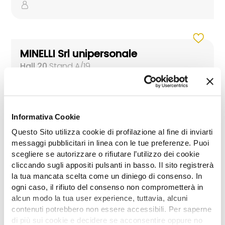
MINELLI Srl unipersonale
Hall 20
Stand A/19
Informativa Cookie
Questo Sito utilizza cookie di profilazione al fine di inviarti
PELLENC ITALIA Srl
messaggi pubblicitari in linea con le tue preferenze. Puoi
Hall 20
Stand A/14
scegliere se autorizzare o rifiutare l’utilizzo dei cookie
cliccando sugli appositi pulsanti in basso. Il sito registrerà
la tua mancata scelta come un diniego di consenso. In
ogni caso, il rifiuto del consenso non comprometterà in
alcun modo la tua user experience, tuttavia, alcuni
contenuti potrebbero non essere accessibili. Per saperne
RIPARTRAK DI LIPPOLIS GIUSEPPE
di più sui cookie e decidere se acconsentire oppure no