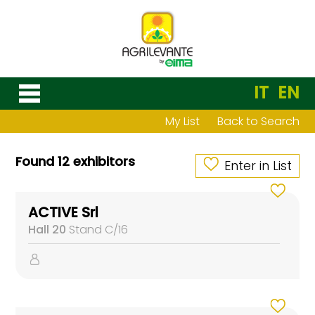
IT
EN
My List
Back to Search
Found 12 exhibitors
Enter in List
ACTIVE Srl
Hall 20
Stand C/16