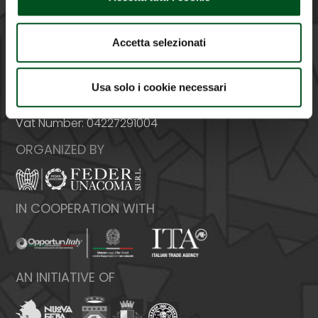
Accetta selezionati
Italy - 00159 Roma - Via Venafro, 5
Phone: +39 06432981 - Fax: +39 064076370
Usa solo i cookie necessari
E-mail:
info@federunacoma.it
Web:
www.federunacoma.it
Vat Number: 04227291004
ORGANIZED BY
IN COOPERATION WITH
AN INITIATIVE OF