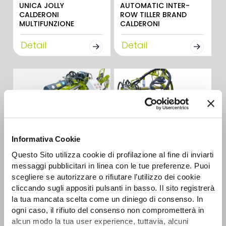
UNICA JOLLY
AUTOMATIC INTER-
CALDERONI
ROW TILLER BRAND
MULTIFUNZIONE
CALDERONI
Detail
Detail
Informativa Cookie
Questo Sito utilizza cookie di profilazione al fine di inviarti
SIDE POWER HARROW
MINI SHREDDER ON SIDE
messaggi pubblicitari in linea con le tue preferenze. Puoi
INTER-ROW CALDERONI
FPS INTER-ROW
CALDERONI
scegliere se autorizzare o rifiutare l’utilizzo dei cookie
Detail
cliccando sugli appositi pulsanti in basso. Il sito registrerà
Detail
la tua mancata scelta come un diniego di consenso. In
ogni caso, il rifiuto del consenso non comprometterà in
alcun modo la tua user experience, tuttavia, alcuni