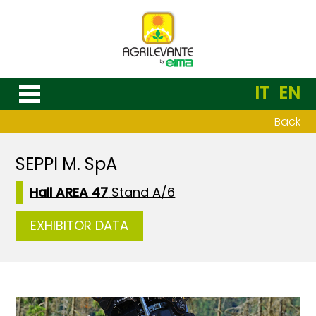
IT
EN
Back
SEPPI M. SpA
Hall AREA 47
Stand A/6
EXHIBITOR DATA