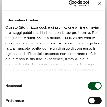
Informativa Cookie
Questo Sito utilizza cookie di profilazione al fine di inviarti
Detail
Detail
messaggi pubblicitari in linea con le tue preferenze. Puoi
scegliere se autorizzare o rifiutare l’utilizzo dei cookie
cliccando sugli appositi pulsanti in basso. Il sito registrerà
la tua mancata scelta come un diniego di consenso. In
ogni caso, il rifiuto del consenso non comprometterà in
alcun modo la tua user experience, tuttavia, alcuni
contenuti potrebbero non essere accessibili. Per saperne
di più sui cookie e decidere se acconsentire oppure no
all’utilizzo di tutti, o solamente di alcuni di essi, ti
invitiamo a consultare la nostra
Cookie Policy
.
Selezione
Necessari
del
Detail
Detail
consenso
Preferenze