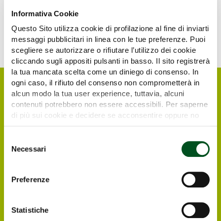
Informativa Cookie
Questo Sito utilizza cookie di profilazione al fine di inviarti
messaggi pubblicitari in linea con le tue preferenze. Puoi
scegliere se autorizzare o rifiutare l’utilizzo dei cookie
cliccando sugli appositi pulsanti in basso. Il sito registrerà
la tua mancata scelta come un diniego di consenso. In
ogni caso, il rifiuto del consenso non comprometterà in
alcun modo la tua user experience, tuttavia, alcuni
contenuti potrebbero non essere accessibili. Per saperne
di più sui cookie e decidere se acconsentire oppure no
all’utilizzo di tutti, o solamente di alcuni di essi, ti
invitiamo a consultare la nostra
Cookie Policy
.
Selezione
Necessari
del
consenso
Richiedi il tuo biglietto
Preferenze
elettronico gratuito
Statistiche