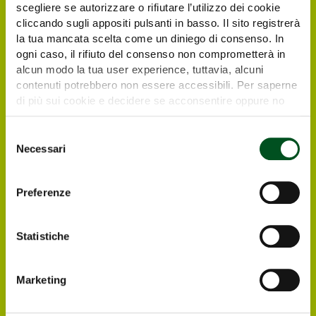
scegliere se autorizzare o rifiutare l’utilizzo dei cookie
cliccando sugli appositi pulsanti in basso. Il sito registrerà
la tua mancata scelta come un diniego di consenso. In
ogni caso, il rifiuto del consenso non comprometterà in
alcun modo la tua user experience, tuttavia, alcuni
contenuti potrebbero non essere accessibili. Per saperne
di più sui cookie e decidere se acconsentire oppure no
all’utilizzo di tutti, o solamente di alcuni di essi, ti
Richiedi il tuo biglietto
invitiamo a consultare la nostra
Cookie Policy
.
Selezione
elettronico gratuito
Necessari
del
consenso
I visitatori e operatori italiani ed esteri
Preferenze
interessati a visitare Agrilevante by Eima
2025 possono registrarsi direttamente online,
in modo da ricevere all’indirizzo e-mail che
Statistiche
avranno indicato il biglietto elettronico
gratuito per entrare alla Rassegna.
Marketing
Registrati ONLINE