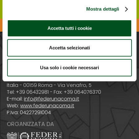
Mostra dettagli
Scarica l'APP di Agrilevante
Accetta tutti i cookie
Accetta selezionati
PROMOSSA DA
Usa solo i cookie necessari
Italia - 00159 Roma - Via Venafro, 5
Tel: +39 06432981 - Fax: +39 064076370
E-mail:
info@federunacoma.it
Web:
www.federunacoma.it
P.Iva: 04227291004
ORGANIZZATA DA