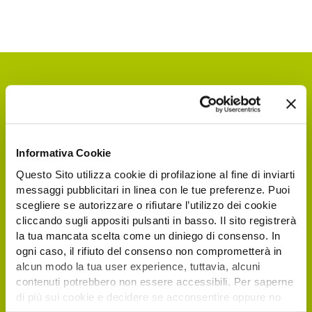
Informativa Cookie
Questo Sito utilizza cookie di profilazione al fine di inviarti
messaggi pubblicitari in linea con le tue preferenze. Puoi
Richiedi il tuo biglietto
scegliere se autorizzare o rifiutare l’utilizzo dei cookie
cliccando sugli appositi pulsanti in basso. Il sito registrerà
elettronico gratuito
la tua mancata scelta come un diniego di consenso. In
ogni caso, il rifiuto del consenso non comprometterà in
alcun modo la tua user experience, tuttavia, alcuni
I visitatori e operatori italiani ed esteri
contenuti potrebbero non essere accessibili. Per saperne
interessati a visitare Agrilevante by Eima
di più sui cookie e decidere se acconsentire oppure no
2025 possono registrarsi direttamente online,