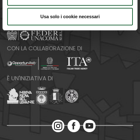
Web:
www.federunacoma.it
P.Iva: 04227291004
Usa solo i cookie necessari
ORGANIZZATA DA
CON LA COLLABORAZIONE DI
È UN'INIZIATIVA DI