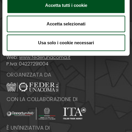
PROMOSSA DA
Accetta tutti i cookie
Accetta selezionati
Italia - 00159 Roma - Via Venafro, 5
Usa solo i cookie necessari
Tel: +39 06432981 - Fax: +39 064076370
E-mail:
info@federunacoma.it
Web:
www.federunacoma.it
P.Iva: 04227291004
ORGANIZZATA DA
CON LA COLLABORAZIONE DI
È UN'INIZIATIVA DI