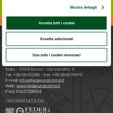
Mostra dettagli
Scarica l'APP di Agrilevante
Accetta tutti i cookie
Accetta selezionati
PROMOSSA DA
Usa solo i cookie necessari
Italia - 00159 Roma - Via Venafro, 5
Tel: +39 06432981 - Fax: +39 064076370
E-mail:
info@federunacoma.it
Web:
www.federunacoma.it
P.Iva: 04227291004
ORGANIZZATA DA