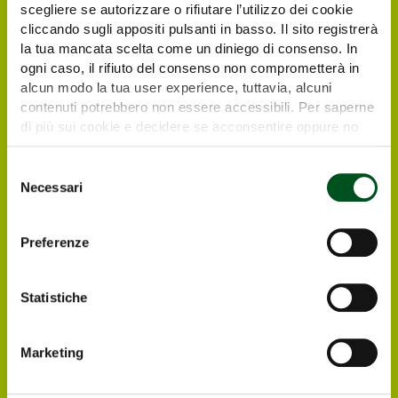
scegliere se autorizzare o rifiutare l’utilizzo dei cookie
cliccando sugli appositi pulsanti in basso. Il sito registrerà
la tua mancata scelta come un diniego di consenso. In
ogni caso, il rifiuto del consenso non comprometterà in
alcun modo la tua user experience, tuttavia, alcuni
contenuti potrebbero non essere accessibili. Per saperne
di più sui cookie e decidere se acconsentire oppure no
all’utilizzo di tutti, o solamente di alcuni di essi, ti
Richiedi il tuo biglietto
invitiamo a consultare la nostra
Cookie Policy
.
Selezione
elettronico gratuito
Necessari
del
consenso
I visitatori e operatori italiani ed esteri
Preferenze
interessati a visitare Agrilevante by Eima
2025 possono registrarsi direttamente online,
in modo da ricevere all’indirizzo e-mail che
Statistiche
avranno indicato il biglietto elettronico
gratuito per entrare alla Rassegna.
Marketing
Registrati ONLINE