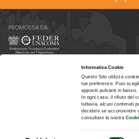
PROMOSSA DA
Italia - 00159 Roma - Via Venafro, 5
Informativa Cookie
Tel: +39 06432981 - Fax: +39 064076370
E-mail:
info@federunacoma.it
Questo Sito utilizza cookie 
Web:
www.federunacoma.it
tue preferenze. Puoi sceglie
P.Iva: 04227291004
appositi pulsanti in basso.
In ogni caso, il rifiuto d
tuttavia, alcuni contenuti 
decidere se acconsentire opp
consultare la nostra
Cooki
HOME
SEGRETERIA
Selezione