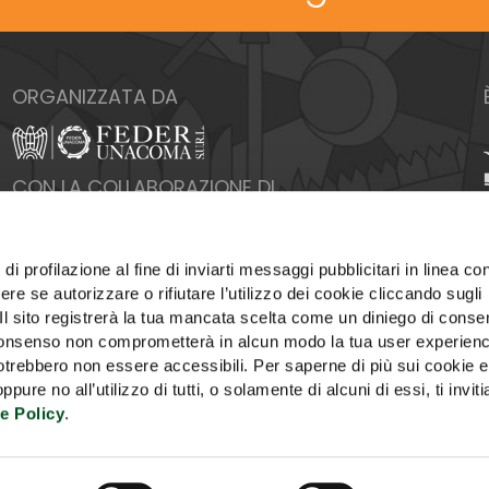
ORGANIZZATA DA
CON LA COLLABORAZIONE DI
di profilazione al fine di inviarti messaggi pubblicitari in linea con
re se autorizzare o rifiutare l’utilizzo dei cookie cliccando sugli
 Il sito registrerà la tua mancata scelta come un diniego di conse
el consenso non comprometterà in alcun modo la tua user experien
potrebbero non essere accessibili. Per saperne di più sui cookie e
ure no all’utilizzo di tutti, o solamente di alcuni di essi, ti invit
e Policy
.
PUBBLICITÀ
COOKIE POLICY
PRIVACY
UTILIZZ