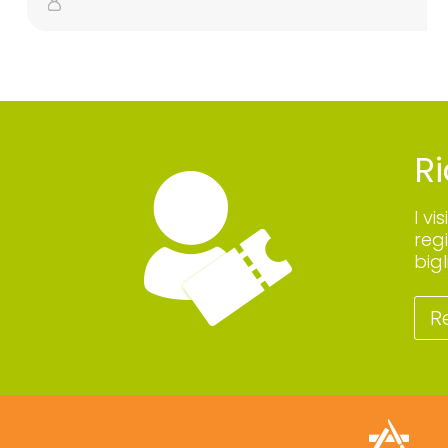
Ri
I vi
reg
big
R