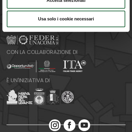
Accetta selezionati
E-mail:
info@federunacoma.it
Web:
www.federunacoma.it
P.Iva: 04227291004
Usa solo i cookie necessari
ORGANIZZATA DA
CON LA COLLABORAZIONE DI
È UN'INIZIATIVA DI