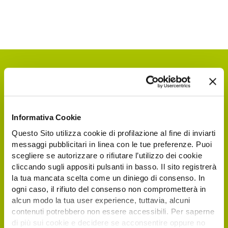
Informativa Cookie
Questo Sito utilizza cookie di profilazione al fine di inviarti
messaggi pubblicitari in linea con le tue preferenze. Puoi
scegliere se autorizzare o rifiutare l’utilizzo dei cookie
Richiedi il tuo biglietto
cliccando sugli appositi pulsanti in basso. Il sito registrerà
elettronico gratuito
la tua mancata scelta come un diniego di consenso. In
ogni caso, il rifiuto del consenso non comprometterà in
alcun modo la tua user experience, tuttavia, alcuni
I visitatori e operatori italiani ed esteri
contenuti potrebbero non essere accessibili. Per saperne
interessati a visitare Agrilevante by Eima
di più sui cookie e decidere se acconsentire oppure no