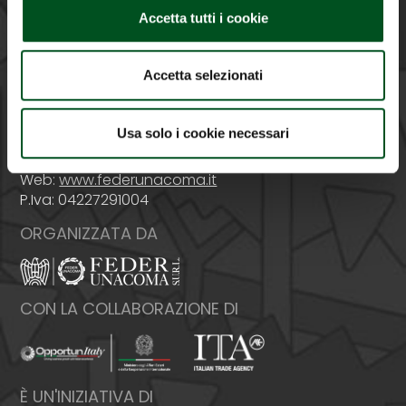
PROMOSSA DA
Accetta tutti i cookie
Accetta selezionati
Italia - 00159 Roma - Via Venafro, 5
Usa solo i cookie necessari
Tel: +39 06432981 - Fax: +39 064076370
E-mail:
info@federunacoma.it
Web:
www.federunacoma.it
P.Iva: 04227291004
ORGANIZZATA DA
CON LA COLLABORAZIONE DI
È UN'INIZIATIVA DI