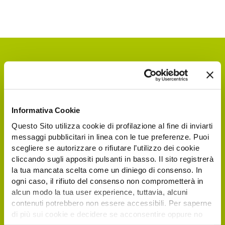
Informativa Cookie
Questo Sito utilizza cookie di profilazione al fine di inviarti
messaggi pubblicitari in linea con le tue preferenze. Puoi
Richiedi il tuo biglietto
scegliere se autorizzare o rifiutare l’utilizzo dei cookie
cliccando sugli appositi pulsanti in basso. Il sito registrerà
elettronico gratuito
la tua mancata scelta come un diniego di consenso. In
ogni caso, il rifiuto del consenso non comprometterà in
alcun modo la tua user experience, tuttavia, alcuni
I visitatori e operatori italiani ed esteri
contenuti potrebbero non essere accessibili. Per saperne
interessati a visitare Agrilevante by Eima
di più sui cookie e decidere se acconsentire oppure no
2025 possono registrarsi direttamente online,