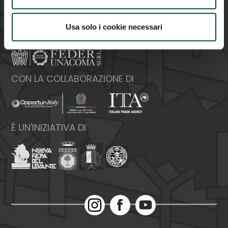
Web:
www.federunacoma.it
P.Iva: 04227291004
Usa solo i cookie necessari
ORGANIZZATA DA
CON LA COLLABORAZIONE DI
È UN'INIZIATIVA DI