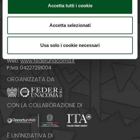
PROMOSSA DA
Accetta tutti i cookie
Accetta selezionati
Italia - 00159 Roma - Via Venafro, 5
Usa solo i cookie necessari
Tel: +39 06432981 - Fax: +39 064076370
E-mail:
info@federunacoma.it
Web:
www.federunacoma.it
P.Iva: 04227291004
ORGANIZZATA DA
CON LA COLLABORAZIONE DI
È UN'INIZIATIVA DI