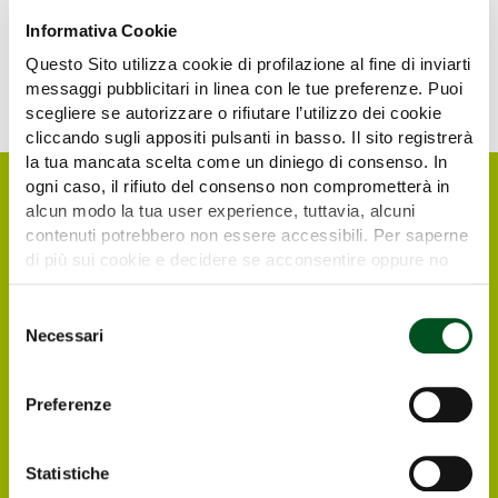
Informativa Cookie
Questo Sito utilizza cookie di profilazione al fine di inviarti
messaggi pubblicitari in linea con le tue preferenze. Puoi
scegliere se autorizzare o rifiutare l’utilizzo dei cookie
cliccando sugli appositi pulsanti in basso. Il sito registrerà
la tua mancata scelta come un diniego di consenso. In
ogni caso, il rifiuto del consenso non comprometterà in
alcun modo la tua user experience, tuttavia, alcuni
contenuti potrebbero non essere accessibili. Per saperne
di più sui cookie e decidere se acconsentire oppure no
all’utilizzo di tutti, o solamente di alcuni di essi, ti
invitiamo a consultare la nostra
Cookie Policy
.
Selezione
Necessari
del
consenso
Richiedi il tuo biglietto
Preferenze
elettronico gratuito
Statistiche