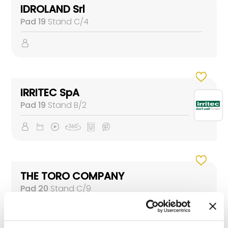
IDROLAND Srl
Pad 19
Stand C/4
IRRITEC SpA
Pad 19
Stand B/2
THE TORO COMPANY
Pad 20
Stand C/9
Pad LEVANTE
Stand GREEN LIVE