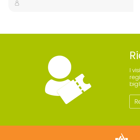
Ri
I vi
reg
big
R