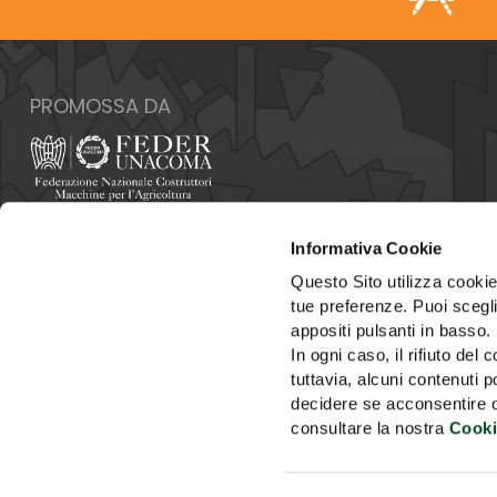
PROMOSSA DA
Italia - 00159 Roma - Via Venafro, 5
Informativa Cookie
Tel: +39 06432981 - Fax: +39 064076370
E-mail:
info@federunacoma.it
Questo Sito utilizza cookie 
Web:
www.federunacoma.it
tue preferenze. Puoi sceglie
P.Iva: 04227291004
appositi pulsanti in basso.
In ogni caso, il rifiuto d
tuttavia, alcuni contenuti 
decidere se acconsentire opp
consultare la nostra
Cooki
HOME
SEGRETERIA