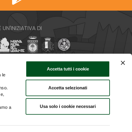
È UN'INIZIATIVA DI
Accetta tutti i cookie
 le
Accetta selezionati
nso.
ce,
Usa solo i cookie necessari
iamo a
O IMMAGINI
CREDITS