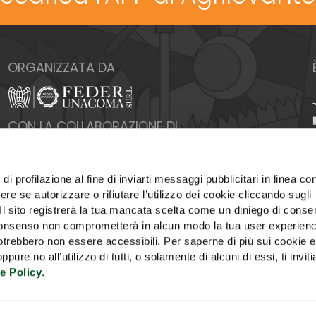
ORGANIZZATA DA
CON LA COLLABORAZIONE DI
di profilazione al fine di inviarti messaggi pubblicitari in linea con
re se autorizzare o rifiutare l’utilizzo dei cookie cliccando sugli
 Il sito registrerà la tua mancata scelta come un diniego di conse
el consenso non comprometterà in alcun modo la tua user experien
potrebbero non essere accessibili. Per saperne di più sui cookie e
ure no all’utilizzo di tutti, o solamente di alcuni di essi, ti invit
e Policy
.
PUBBLICITÀ
COOKIE POLICY
PRIVACY
UTILIZZ