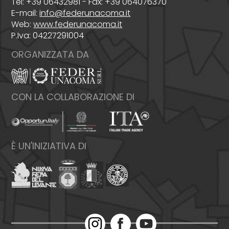
Tel: +39 06432981 - Fax: +39 064076370
E-mail:
info@federunacoma.it
Web:
www.federunacoma.it
P.Iva: 04227291004
ORGANIZZATA DA
CON LA COLLABORAZIONE DI
È UN'INIZIATIVA DI