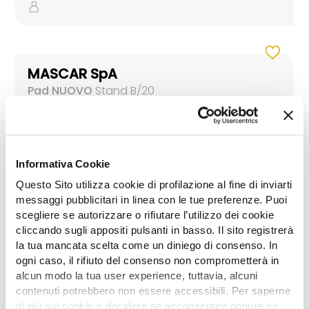
MASCAR SpA
Pad NUOVO
Stand B/20
Informativa Cookie
MASCHIO GASPARDO SpA -
Questo Sito utilizza cookie di profilazione al fine di inviarti
FERABOLI - MORO - UNIGREEN
messaggi pubblicitari in linea con le tue preferenze. Puoi
scegliere se autorizzare o rifiutare l’utilizzo dei cookie
Pad NUOVO
Stand B/15
cliccando sugli appositi pulsanti in basso. Il sito registrerà
la tua mancata scelta come un diniego di consenso. In
ogni caso, il rifiuto del consenso non comprometterà in
alcun modo la tua user experience, tuttavia, alcuni
contenuti potrebbero non essere accessibili. Per saperne
di più sui cookie e decidere se acconsentire oppure no