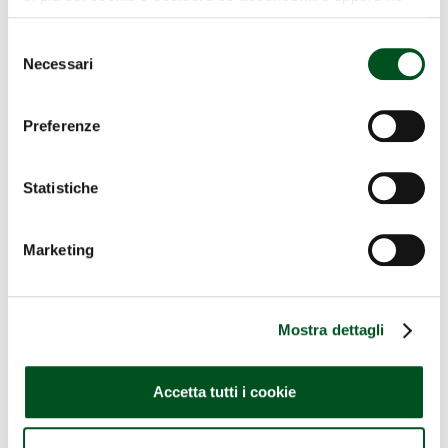
ORTOMEC Srl
all’utilizzo di tutti, o solamente di alcuni di essi, ti
Pad 19
Stand B/14
invitiamo a consultare la nostra
Cookie Policy
.
Selezione
Necessari
del
consenso
Preferenze
TWIN (Alpego/Mascar/DCM)
Statistiche
Pad NUOVO
Stand B/20
Marketing
Mostra dettagli
UBALDI SRL
Pad AREA 47
Stand D/8
Accetta tutti i cookie