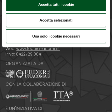
PROMOSSA DA
Accetta tutti i cookie
Accetta selezionati
Italia - 00159 Roma - Via Venafro, 5
Usa solo i cookie necessari
Tel: +39 06432981 - Fax: +39 064076370
E-mail:
info@federunacoma.it
Web:
www.federunacoma.it
P.Iva: 04227291004
ORGANIZZATA DA
CON LA COLLABORAZIONE DI
È UN'INIZIATIVA DI