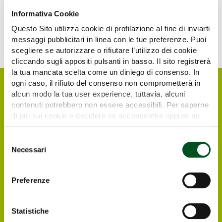
Informativa Cookie
Questo Sito utilizza cookie di profilazione al fine di inviarti
messaggi pubblicitari in linea con le tue preferenze. Puoi
scegliere se autorizzare o rifiutare l’utilizzo dei cookie
cliccando sugli appositi pulsanti in basso. Il sito registrerà
la tua mancata scelta come un diniego di consenso. In
ogni caso, il rifiuto del consenso non comprometterà in
alcun modo la tua user experience, tuttavia, alcuni
contenuti potrebbero non essere accessibili. Per saperne
di più sui cookie e decidere se acconsentire oppure no
all’utilizzo di tutti, o solamente di alcuni di essi, ti
invitiamo a consultare la nostra
Cookie Policy
.
Selezione
Necessari
del
consenso
Richiedi il tuo biglietto
Preferenze
elettronico gratuito
Statistiche