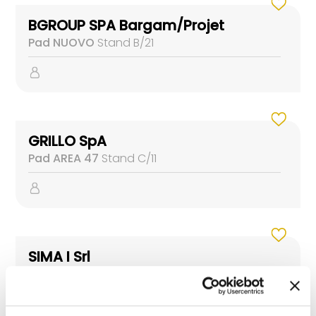
BGROUP SPA Bargam/Projet
Pad NUOVO
Stand B/21
GRILLO SpA
Pad AREA 47
Stand C/11
SIMA I Srl
Pad 19
Stand B/11