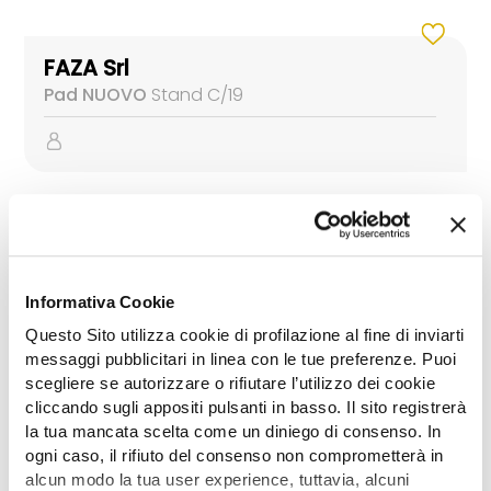
FAZA Srl
Pad NUOVO
Stand C/19
KUHN SA
Pad NUOVO
Stand C/16
Informativa Cookie
Questo Sito utilizza cookie di profilazione al fine di inviarti
messaggi pubblicitari in linea con le tue preferenze. Puoi
scegliere se autorizzare o rifiutare l’utilizzo dei cookie
cliccando sugli appositi pulsanti in basso. Il sito registrerà
MASCHIO GASPARDO SpA -
la tua mancata scelta come un diniego di consenso. In
FERABOLI - MORO - UNIGREEN
ogni caso, il rifiuto del consenso non comprometterà in
Pad NUOVO
Stand B/15
alcun modo la tua user experience, tuttavia, alcuni