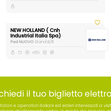
NEW HOLLAND ( Cnh
Industrial Italia Spa)
Pad NUOVO
Stand B/8
chiedi il tuo biglietto elett
sitatori e operatori italiani ed esteri interessati a
istrarsi direttamente online, in modo da ricevere all