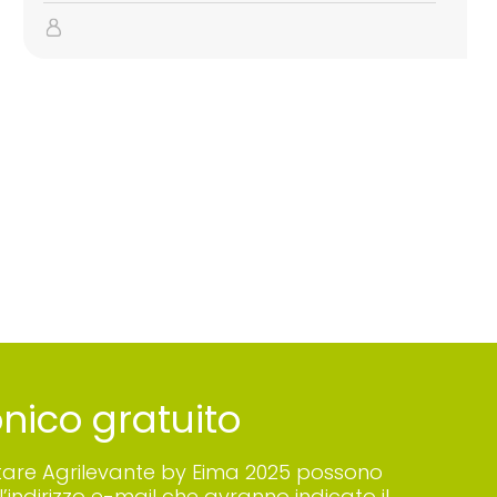
ronico gratuito
 visitare Agrilevante by Eima 2025 possono
’indirizzo e-mail che avranno indicato il