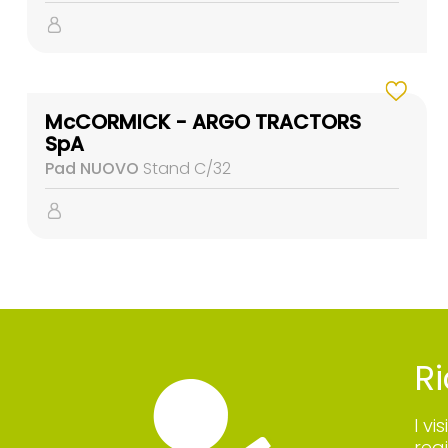
McCORMICK - ARGO TRACTORS
SpA
Pad NUOVO
Stand C/32
Ri
I vi
reg