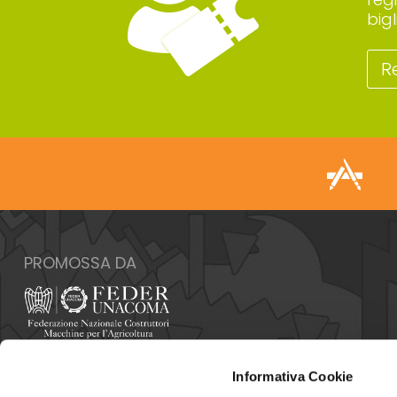
big
R
PROMOSSA DA
Italia - 00159 Roma - Via Venafro, 5
Informativa Cookie
Tel: +39 06432981 - Fax: +39 064076370