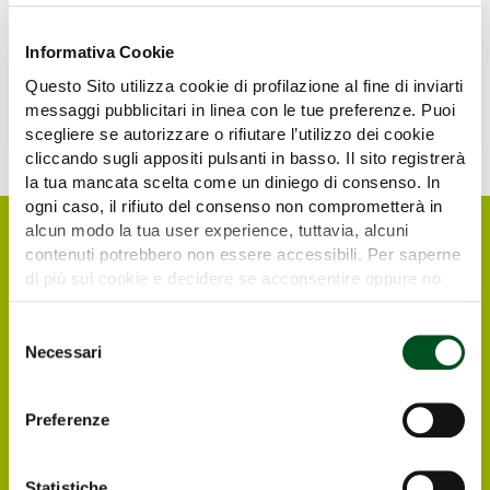
Informativa Cookie
Questo Sito utilizza cookie di profilazione al fine di inviarti
messaggi pubblicitari in linea con le tue preferenze. Puoi
scegliere se autorizzare o rifiutare l’utilizzo dei cookie
cliccando sugli appositi pulsanti in basso. Il sito registrerà
la tua mancata scelta come un diniego di consenso. In
ogni caso, il rifiuto del consenso non comprometterà in
alcun modo la tua user experience, tuttavia, alcuni
contenuti potrebbero non essere accessibili. Per saperne
di più sui cookie e decidere se acconsentire oppure no
all’utilizzo di tutti, o solamente di alcuni di essi, ti
invitiamo a consultare la nostra
Cookie Policy
.
Selezione
Necessari
del
consenso
Preferenze
Richiedi il tuo biglietto
elettronico gratuito
Statistiche